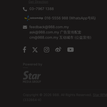
道，到现
务，而且
Get Direction
成，有心不
「https:/
03–7967 1388
www.988.
Dr.Sai
度思考，再
016-5556 988 (WhatsApp号码)
树和柑桔树
率；其他
feedback@988.com.my
分，让发丝浓
ask@988.com.my 广告宣传配套
RM50 折
cm@988.com.my 互动城市 (公益宣传)
接
http
100,00
买樱桃植物谷
论是设计或
匆忙出门
Powered by
香气，顺口
https://
https://
CIMB 
易，而且
分析。 现推
Copyright © 2026 988. All Rights Reserved.
Star RF
进行交易
(332864-X)
厚奖品，
吉！马上浏览