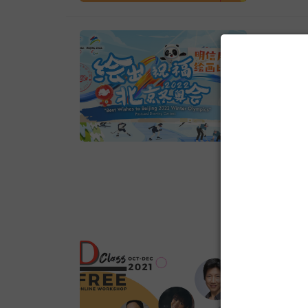
美食或服务
三大原则，
即起至10
力，让生活
有红地毯
者将获得R
食、必需品
Creati
互动城市
988萌娃命
在家等待货
马、印尼
参加详情：
《绘出
Get，Le
要关怀对象
风俗及不雅
拥有不少专
画比
多家大学
资料、请写
口，单项交
心协力，教
时，则选择
08 Oct, 202
持有期更长
色、跨种族
https://t
100%股
们必须以这
由吉隆坡中
cimb.c
单将在10月
比赛火热征
第三方专业意见
按照愿望
冬季残奥
超过200
择圆一个或
融的城市出
子。目前 L
梦表格及报
级组、高年
Jalil
孩子们的手
上祝福，增
妈妈们提供
记得在11
绘画比赛 比
推出可负
272099
www.china
详情，点击 w
日 – 2
2181 24
互动城市
上股票交
裳、日常用品 
D’Cl
天更新研究
设线上户口
08 Oct, 202
工具，帮