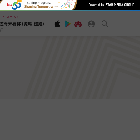
 PLAYING
过海来看你 (原唱:娃娃)
轩