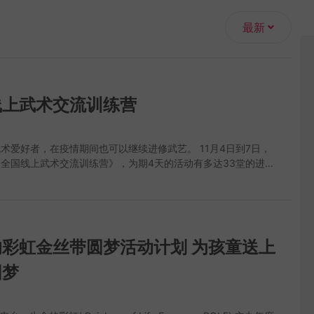
最新
线上武术交流训练营
1
术爱好者，在疫情期间也可以继续进修武艺。 11月4日到7日，
全国线上武术交流训练营》，为期4天的活动有多达33堂的进修
不同主题的讲座，由多名资深武术导师，包括中国教练、武术世界
队教练等人指导。 有兴趣参与的朋友，记得在10月21日前报
全国线上武术交流训练营 日期：2021年11月4日-11月7日 地
Meeting线上平台 收费：RM80 报名方式：016-393 8238 (张
报名截止：2021年 10月21日 @ 12pm前
彩虹金丝带圆梦活动计划 为孩童送上
圆梦
1