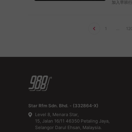
加入早班行
面子书
至10时透
https://c
早班DJ E
专家，科
别早班主持群
过不同国家
开始，每个
1
…
12
家的首席
Joyce
案，让你
Emily
012-7
产后也需
https://m
愿，并得到
接
http
归《早点U
卫生棉将卫
能早日归队
即使大动
作，也舍不
独特100
在周末和大家
绒感的柔
我。” 她
RM6.9
姐，粤语老
https://
协助与指导
https://s
厚的新闻背
shopColl
Star Rfm Sdn. Bhd. - (332864-X)
主播身份担
发廊，全马
毅杰从电视
Level 8, Menara Star,
经验丰富
《金视奖
15, Jalan 16/11 46350 Petaling Jaya,
等，这些问题
台新闻主播
Selangor Darul Ehsan, Malaysia.
Remed