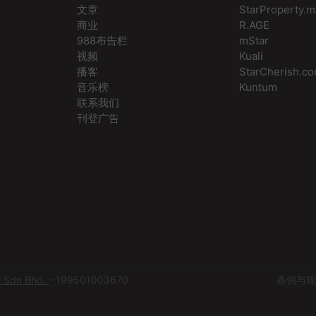
在全靠声音传达信息，确实面对一定的挑战，但他深信有志者事竟
很多顾客亲自试过都赞好呢！点击
文章
StarProperty.m
怕迟；不忘学习初心，坚持每日都有进步。 更多想请浏览
/www.facebook.com/hairstoryinternationalhq」了解详情。
商业
R.AGE
com.my
n Dr Sain 创办人拥有超过20年的护发经验，开创的品牌是从科学角
988布告栏
mStar
选用优质的天然成分制成的洗护产品！ Procapil 成分（从橄榄
视频
Kuali
所提取）有效针对由体内 DHT 所引起的脱发问题，降低掉发机
播客
StarCherish.c
成分则帮助刺激细胞新陈代谢，改善毛发生长细胞和保持头皮水
音乐榜
Kuntum
密有光泽。首50位朋友可 WhatsApp 0103072410 领取
联系我们
扣券。 面子书
https://www.facebook.com/drsain.my 购买链
刊登广告
s://drsain.com.my/ Herbal Farmer 藥材農夫为了感谢
0 位会员给予的支持， 他们推出 10,000 份买一送一优惠，只要购
梁 或 酪梨营养谷梁 既能获得价值 RM 39.90 的玻璃杯*，无
是质感都在水准之上！ 这两款谷梁含有满满的营养，是你早晨
的良伴，也是你半夜馋嘴的低卡饮。它带有淡淡的水果香甜和谷梁
香滑不卡喉，小小一包有助肠胃蠕动，滋养肌肤！ 面子书
www.facebook.com/herbalfarmer 购买链接
herbalfarmer.com.my/ *送完为此 *须符合条规 CGS CIMB CGS-
是全马领先的网络股票交易平台，提供用户在全球各个交易所进行交
专业团队会每天更新研究报告，确保你获得最新的市场消息和专业
出Infinite Reward，只要在活动期间通过CGS-CIMB股票户口
M Sdn Bhd.
- 199501003670
条例与规
，每笔交易都可获得一定数额的金币，累积足够的金币便可换取丰
包括加油卡、购物现金礼卷，马股现金礼券等，价值高达五万令
「www.cgs-cimb.com.my」了解更多详情 *须符合条规 *强