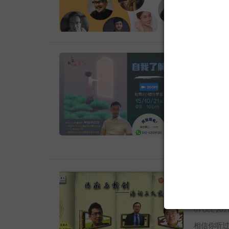
易所股票
疫情影响
「www.c
落。 继Ha
投资前，寻
表演艺术界
本 Poké
助而成的D
丘、小火
和导师，为
菌过滤率高
将生活与艺
互动城市
得我国卫生
艺在一起 日期
《快乐
你的抗疫生
https://w
我了
https://
线上线下售卖
08 Oct, 202
Plaza 
你了解自
进行海鲜
己要的是什
低温度做急
参加主题为
货上门服务
一起探索心
https://
——自我了解
odr.la/ma
互动城市
Meeti
先专家，
《传
大学 NL
帮助有需要的
接：https:
酵大豆提取
01 Oct, 202
日 (11pm
绪，让大
相信你听过
吃。 10