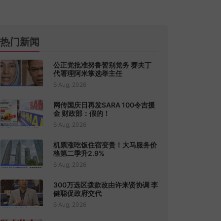
热门新闻
公正党批准努鲁暂别党务 赛夫丁
代署理阿米掌选举主任
6 Aug, 2026
网传国庆日再发SARA 100令吉援
金 财政部：假的！
6 Aug, 2026
机票涨吃饭住宿变贵！大马服务价
格第二季升2.9%
6 Aug, 2026
300万选区拨款改由许来贤协调 李
健聪促政府交代
6 Aug, 2026