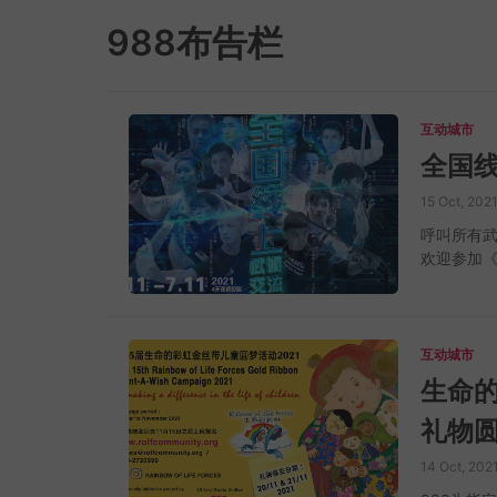
988布告栏
互动城市
全国
15 Oct, 202
呼叫所有武
欢迎参加《
课程，和
冠军、和州
名。 主题：
点：Zoom 
互动城市
师福教练) 
生命的
礼物
14 Oct, 202