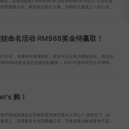
台，生命的彩虹( Rainbow of Life Forces or ROLF) 主办年度
丝带圆梦活动，­希望发起群众力量，为弱势儿童送上一份心意，
圆梦。 生命的彩虹是一项以社会责任为本的非盈利慈善计划。
分种族、宗教、背景和国籍，为被边缘化的儿童带来希望，提升不
活素质。它涵盖7项丝带运动，为蓝丝带、橙丝带、金丝带、黄
丝带、红丝带和紫丝带，每种不同颜色的丝带运动协助不同领域受
988萌娃命名活动 RM988奖金待赢取！
 生命的彩虹创办人林丽沄，生命的彩虹每年都会举办为弱势儿
动。儿童各自许下他们的心愿，善心人士再帮他们一一实现，从活
1
在，生命的彩虹已圆了将近9000的梦想。 她透露，多年以来，
子并没有要求特别的礼物，仅希望可获得衣服和一些日常用品、食
同行25年，首推988专属萌娃，即起号召全民为萌娃命名，胜出的
市道不景，圆梦活动可以减轻孤儿院的日常开销。 “今年接到的
得RM988奖金及纪念版别针徽章！ 2021年是988开台25周年，
中，孩子们因为目前身穿的衣服破旧不堪，而提出希望得到新衣物
陪伴的使命，988打造了一个更人性化的形象，希望更"近距
这么一个小小的愿望，却可以在他们心中开出花朵。” 她说，这
众，于是，造型可爱的988专属萌娃诞生了！让听众在"听见"之
划的最重要是推动教育和醒觉。受惠者，义工或捐助者之间都有机
看见"及"触摸"，不管世界多大，都能更实在的感受到988的陪
所收获。她提醒捐助者，可先了解受惠者需求，而非自己想捐什
月10日正式在大家见面的988专属萌娃，将蹦跳于各大社交媒体平
要的是，要知道捐助的对象是谁，赠品是否实实在在的送到受惠者
的可爱小萌娃，顶着扩音器天线，活泼跳脱的穿梭在世界各国的地
et's 购！
惠者不能把任何捐助当做理所当然，要懂得感恩说谢谢，因为每分
，喻意不管在世界哪个角落，打开988app你就不寂寞，不管人
汗钱，是一份爱心。 “这两年疫情带走无数生命，根据资料显
88坚定与你同行。 “25年来的陪伴，一直随着时代转变更迭，每
1
马来西亚就有超过千名儿童瞬间变成‘疫情孤儿’，也有许多非政
是不经意的，从最早的收音机到今天的随身app，甚至如影随形
动手指就能满足生活各种需求来得更令人开心？ 疫情当下，出
面对善款来源问题，因此，今年的活动不仅为孤儿院的小朋友圆
，其实988已经比以前任何一个年代更贴近群众，我们希望通过
病毒侵入，还得挺着大太阳佩戴口罩，导致皮肤过敏或各种不适，
暂住我国的难民伸出援手。” 《生命的彩虹》不是基金会，而是
人化的icon，和人群有更紧密的联系。”988台长胡碧爱说。 既
把鼻涕一把汗，何苦呢？ 只要透过线上购物服务就能把想要的
关怀计划，主要是支持其他合法的慈善机构的运作和活动。活动的
忠实又可爱的"最佳伴友"，那么它的名字，就交给你来决定吧！