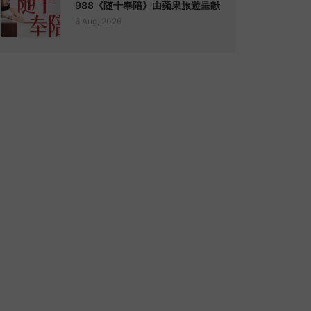
988《随十奉陪》由蘋果旅遊呈献
6 Aug, 2026