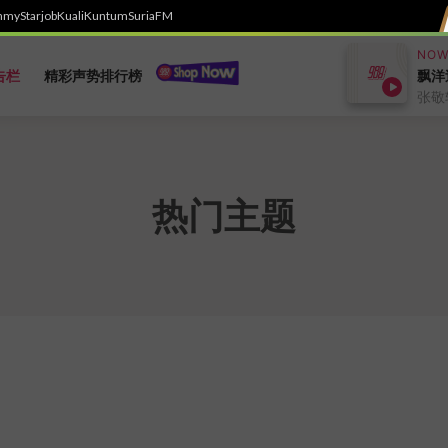
h
myStarjob
Kuali
Kuntum
SuriaFM
NOW
飘洋
告栏
精彩声势排行榜
张敬
热门主题