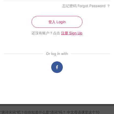
，操作流程清晰简明，让交易更方便快捷，不再错失良机。点击
之下，今年很多现场演出随之取消，这让许多艺术爱好者大感失
忘记密码 Forgot Password ？
gs-cimb.com.my」了解详情。 *须符合条规 *强烈建议进行任何
rapan Di Hadapan计划后，白沙罗表演艺术中心(DPAC) 再度为
求第三方专业意见 Durio 马来西亚优质口罩生产商Durio和 日
捎来好消息！ 这个10月到12月间，由文化经济发展局 支持并资
mon Asia 合作推出宝可梦4 层医疗口罩！以最受欢迎的角色—皮卡
’Class 与艺在一起，诚意邀请 表演艺术界台前幕后的艺术工作者
登入 Login
龙、杰尼龟、妙蛙种子和耿鬼为设计主题，推出成人与儿童款；细
大家带来一系列免费线上课程。 希望借此机会 能够让大家重新
达BFE>99% 和 颗粒过滤率PFE>98%，防护达到最高等级也获
术联系起来，培养马来西亚的艺术景象。 活动：D’Class，与
还没有账户？点击
注册 Sign Up
部MDA和国外机构的认证。 每盒还附赠宝可梦口罩收纳袋，为
：10 月-12月 网址: www.dpac.com.my
GPS》Zoom线上公益分享会——自
活增添色彩和乐趣，赶快 Get 起来！ 面子书
ww.facebook.com/durioofficial 购买链接
解
shopee.com.my/durioppe Madam Fish Madam Fish 卖鱼姐姐是
Or log in with
高达81种类型的海鲜鱼虾市场，档口位于 PJ Seksyen 19 和
1
Prima Kepong。 他们家生猛海鲜来自瓜雪和大港的渔港，每天都会
己吗？很多时候，我们可以轻易说出自己不要的东西，却不知道自
分类、清理再真空包装，然后使用速冻技术设备，在最短时间以极
么。 如果对未来感到彷徨，10月15日星期五，晚上8时，欢迎你
冻，让保鲜度更好！消费满 RM150 以上的雪隆区即获免邮，送
“自我了解”的Zoom线上公益分享会，有身心灵导师罗国祥和你
快，今天下单，明天送。*须符合条款 面子书
灵。活动免费。 主题：《快乐GPS》Zoom线上公益分享会
www.facebook.com/madamfish.sayabeli 购买链接
 日期：10月15日（星期五） 时间: 8pm-10pm 地点：Zoom
damfishstore Iyashino ETAS Kids Iyashino 愈家 – 保健品的领
ng线上平台（报名后提供链接） 讲师：罗国祥（美国身心语言程式学
科学研究员来自世界各地，透过不同国家的科技，制造优质的产品
承与新创—清词三大家》线上讲座
PU 认证高级导师兼治疗师） 收费：免费（需预先报名） 报名链
人。 ETAS KIDS 是从芦笋中提取的萃取物，搭配 GABA（发
//forms.gle/7SLdqXXHQCmRtsqGA 报名截止：2021年 10月14
物）、钙和维生素 D2，可有效提升专注力、缓解焦虑与紧张情
1
前) 联络电话：60126228920
脑保持最佳状态；它的咀嚼片还带有淡淡的草莓味，味道好闻也好
“唐诗宋词”吧？但你知道什么是“清词”吗？ 中文母语课堂这个10
 月双双对对促销已开跑！购买一对价格更划算。 面子书