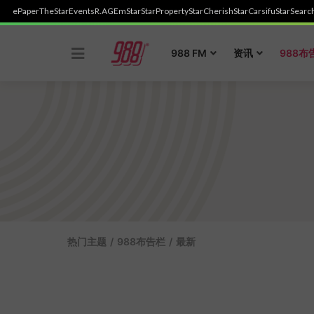
ePaper
TheStar
Events
R.AGE
mStar
StarProperty
StarCherish
StarCarsifu
StarSearc
Skip
to
988 FM
资讯
988布
content
热门主题
/
988布告栏
/
最新