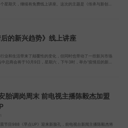
三个星期天，继续有免费线上讲座。这次的主题是《传承与新创—
.facebook.com/Iyashino-Asia_MY-100978052287660/ 购买链
》，带你了解清朝著名词人还有清词的传承和新创。 10月10
://www.iyashino.com Dancoly Paris Malaysia Dancoly Paris
时开始，将由 南京大学的闵丰副教授，率先介绍纳兰性德的诗
精华白松露洗发水混合高级白松露精华、迷迭香精油和橙皮油，拥
：《传承与新创—清词三大家》线上讲座 日期: 2021年10月10日
种活性精华、8种维生素、18种氨基酸可修复每一根发丝、促进细
时间: 2PM - 4PM 收费：免费报名 报名表格：
和控油，减少脱发问题！ 毛囊因头皮油脂过盛导致阻塞，无法
u.faqing.org/course/qingcisandajia/
毛发，但它有效激活毛囊，带走阻塞物，而且还能形成保护层包覆
情后的新兴趋势》线上讲座
受UV的伤害，改善干枯毛躁问题。产品经过严格的审核，不含
1
能放心使用！ 面子书
ww.facebook.com/DancolyMalaysiaOfficial/ 购买链接
个行业和生活带来了颠覆性的变化，但同时也带动了一些新兴市场
shopee.com.my/dancolyparis.os CLEO Clinic 当我们的工作或生
马中总商会将于10月9日，星期六，下午3时，举办“疫情后的新兴
就有可能引起内分泌失调，导致油脂分泌过多，吸附着灰尘并阻塞
讲座，邀请了各领域专才：林恒毅、李国源和杨凯斌来开讲，主
期下来痘痘、痤疮、粉刺黑头自然就会暴增，当然这跟我们日常的
业要如何搭上区域全面经济伙伴关系协定（RCEP）的列车”。 活
、饮食也有很大的关系。 除了饮食与生活要规律，也要选用对
请点击链接报名。 活动：《疫情后的新兴趋势》线上讲座 日期:
服务去帮助抑制皮脂腺，达到油水平衡，使肌肤恢复光滑亮丽。
月9日 (星期六) 时间: 3.00 PM - 4.30 PM 收费：免费报名 报名
Clinic 拥有多年的护肤经验，能提供专业意见并协助你早日摆脱痘痘
://forms.gle/mbiJBrmvUit2RC7W7
调岗周末 前电视主播陈毅杰加盟
ps://cliniccleo.com/」了解更多详情。 Craft Internationals
Internationals 是一家从根解决头皮问题的专业公司，为各种需求提供
P
质的产品与服务，助每一位拥有头皮问题的朋友重新找回自信。
皮护理系列主要是针对头皮进行排毒、软化角质再透过洗发液和头
1
充所需的养分，有效地解决各种头皮问题，如； 头皮屑、油
早晨节目988《早点UP》迎来新脸孔，前电视台新闻主播陈毅杰将
脱发等；而且产品还经过临床检测，使用安全，产品品质可靠!