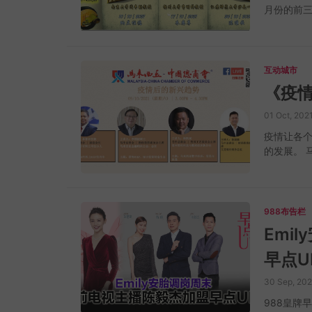
月份的前
https://m
清词三大家
接
https
日，下午2
天然植物
词。 活动
有超过50
(星期日) 
互动城市
胞再生，温
https://ed
生出新的
《疫
着发丝，不
01 Oct, 202
化学成分，
https://w
疫情让各
https://
的发展。 
活压力大
趋势”线上
毛孔；长
题包括“企
清洁、保养
动是免费，
的产品与
2021年10
988布告栏
CLEO 
表格：https
Emily安胎
肌！点击「htt
Craft 
早点U
适合且优
他们的头
30 Sep, 202
皮营养液补
988皇牌
性、敏感、