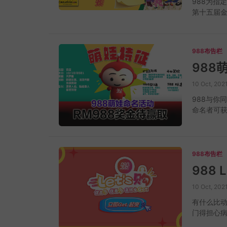
988为指定电
第十五届金
一同替孩童
此计划不
幸儿童的生
988布告栏
丝带、绿
苦的孩童。
童圆梦活
10 Oct, 202
动开启到现
受惠的孩
988与你
品等。由于
命名者可获
圆梦清单
延续同行与
的要求，就
离"陪伴听
项圆梦计
余，还能"
会从中有
伴。 10
988布告栏
么，更重
台！红红
988 L
手上；受
标开怀翱翔
礼物都是血
在那里，9
10 Oct, 202
示，仅仅在
一个变化都
有什么比动
府组织也
的社交媒体
门得担心
梦，也会向
创造一个拟
搞得自己一
一项社会
然是听众们