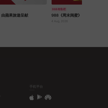
988布告栏
》由蘋果旅遊呈献
988《周末闺蜜》由余仁生滴鸡
4 Aug, 2026
手机平台
e