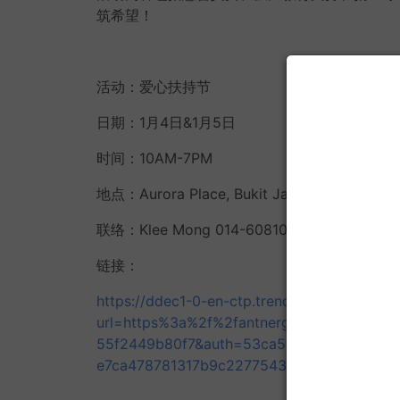
筑希望！
活动：爱心扶持节
日期：1月4日&1月5日
时间：10AM-7PM
地点：Aurora Place, Bukit Jalil
联络：Klee Mong 014-6081026
链接：
https://ddec1-0-en-ctp.trendmicro.com:443/
url=https%3a%2f%2fantnergy.club%2fen%2
55f2449b80f7&auth=53ca580c3dcde806dd
e7ca478781317b9c227754332bfaca4de54f