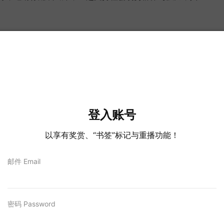
登入账号
以享有奖赏、“书签”标记与重播功能！
邮件 Email
wis/clicktime/v1/query?
f&umid=a384a215-418b-4c79-b1ae-
7365b16baccad1c187df79-
78c8
密码 Password