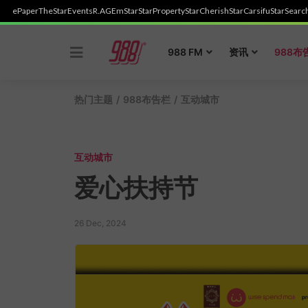
ePaper
TheStar
Events
R.AGE
mStar
StarProperty
StarCherish
StarCarsifu
StarSearc
Skip
to
988 FM
资讯
988布
content
热门主题
/
988布告栏
/
互动城市
互动城市
爱心扶持节
26 Dec, 2024