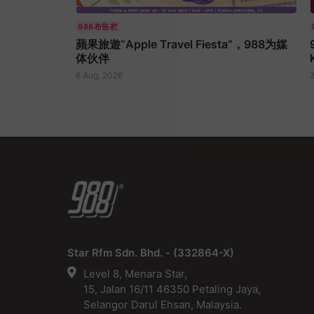
988布告栏
蘋果旅遊“Apple Travel Fiesta”，988为媒
体伙伴
6 Aug, 2026
3
Star Rfm Sdn. Bhd. - (332864-X)
Level 8, Menara Star,
15, Jalan 16/11 46350 Petaling Jaya,
Selangor Darul Ehsan, Malaysia.