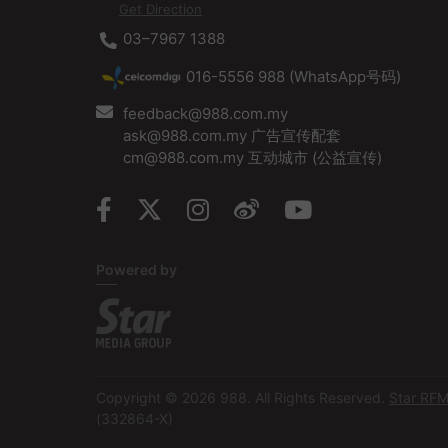
Get Direction
03–7967 1388
016-5556 988 (WhatsApp号码)
feedback@988.com.my
ask@988.com.my 广告宣传配套
cm@988.com.my 互动城市 (公益宣传)
Powered by
Copyright © 2026 988. All Rights Reserved.
Star RF
(332864-X)