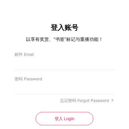
季升2.9%
6 Aug, 2026
300万选区拨款改由许来贤协调 李健聪
登入账号
促政府交代
6 Aug, 2026
以享有奖赏、“书签”标记与重播功能！
988《随十奉陪》由蘋果旅遊呈献
6 Aug, 2026
邮件 Email
密码 Password
相关988布告栏
忘记密码 Forgot Password ？
登入 Login