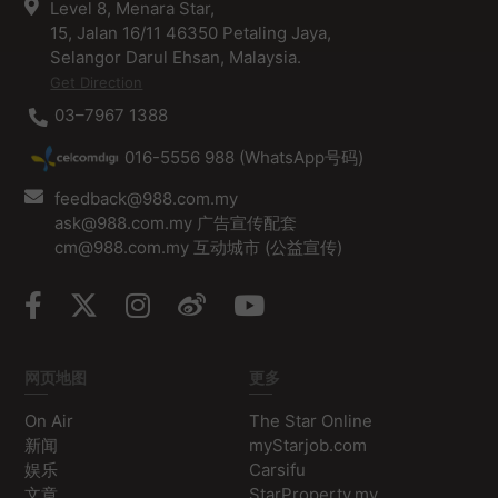
Level 8, Menara Star,
15, Jalan 16/11 46350 Petaling Jaya,
Selangor Darul Ehsan, Malaysia.
Get Direction
03–7967 1388
016-5556 988 (WhatsApp号码)
feedback@988.com.my
ask@988.com.my 广告宣传配套
cm@988.com.my 互动城市 (公益宣传)
网页地图
更多
On Air
The Star Online
新闻
myStarjob.com
娱乐
Carsifu
文章
StarProperty.my