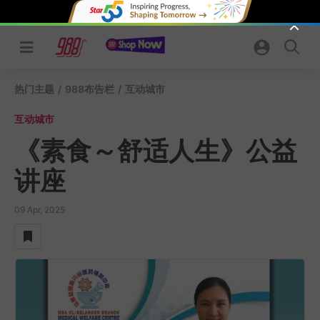
Skip
to
content
热门主题
/
988布告栏
/
互动城市
互动城市
《素食～舒适人生》公益
讲座
09 Apr, 2025