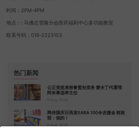
时间：2PM-4PM
地点：: 马佛总雪隆分会医药福利中心多功能教室
联系号码：018-2223153
热门新闻
公正党批准努鲁暂别党务 赛夫丁代署理
阿米掌选举主任
6 Aug, 2026
网传国庆日再发SARA 100令吉援金 财政
部：假的！
6 Aug, 2026
机票涨吃饭住宿变贵！大马服务价格第二